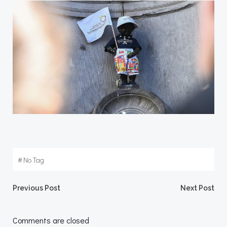
#
No Tag
Post
Post
Previous Post
Next Post
navigation
navigation
Comments are closed