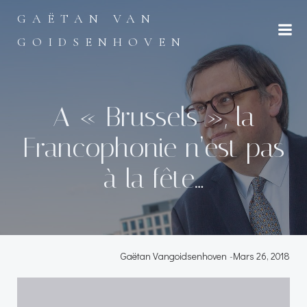
Aller
GAËTAN VAN
au
contenu
GOIDSENHOVEN
A « Brussels », la
Francophonie n’est pas
à la fête…
Gaëtan Vangoidsenhoven
-
Mars 26, 2018