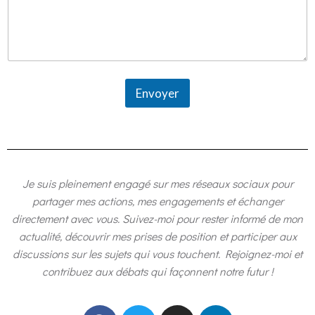
e
n
t
a
i
r
e
Envoyer
*
N
o
m
Je suis pleinement engagé sur mes réseaux sociaux pour
partager mes actions, mes engagements et échanger
directement avec vous. Suivez-moi pour rester informé de mon
actualité, découvrir mes prises de position et participer aux
discussions sur les sujets qui vous touchent. Rejoignez-moi et
contribuez aux débats qui façonnent notre futur !