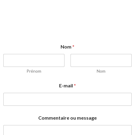
Nom
*
Prénom
Nom
E-mail
*
C
Commentaire ou message
o
m
m