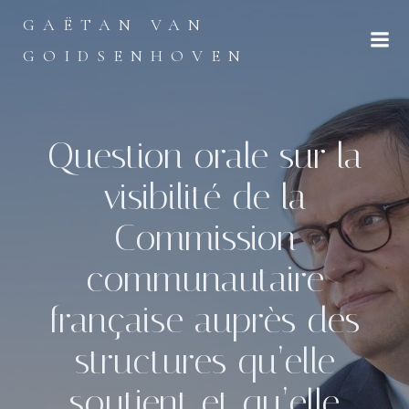
Aller
GAËTAN VAN
au
contenu
GOIDSENHOVEN
Question orale sur la
visibilité de la
Commission
communautaire
française auprès des
structures qu’elle
soutient et qu’elle