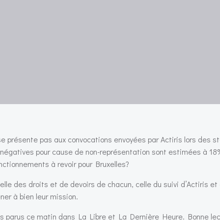
 se présente pas aux convocations envoyées par Actiris lors des s
ns négatives pour cause de non-représentation sont estimées à 18
onctionnements à revoir pour Bruxelles?
lle des droits et de devoirs de chacun, celle du suivi d’Actiris et
ner à bien leur mission.
icles parus ce matin dans La Libre et La Dernière Heure. Bonne lec