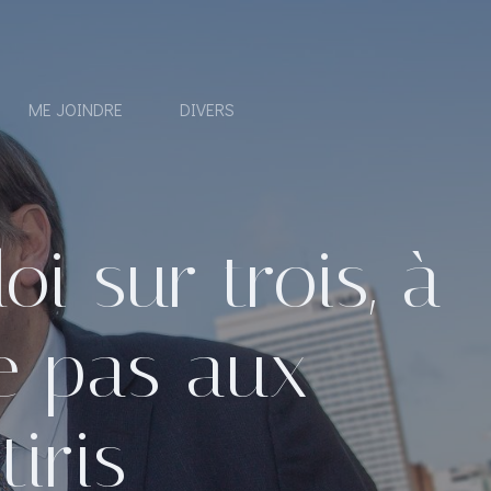
ME JOINDRE
DIVERS
 sur trois, à
te pas aux
iris