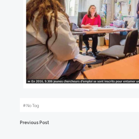
#
No Tag
Post
Previous Post