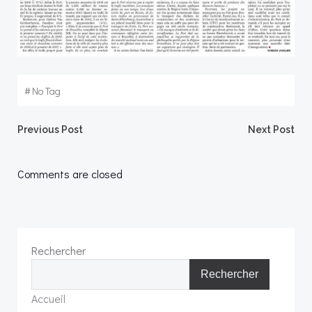
#
No Tag
Post
Post
Previous Post
Next Post
navigation
navigation
Comments are closed
Rechercher
Rechercher
Accueil