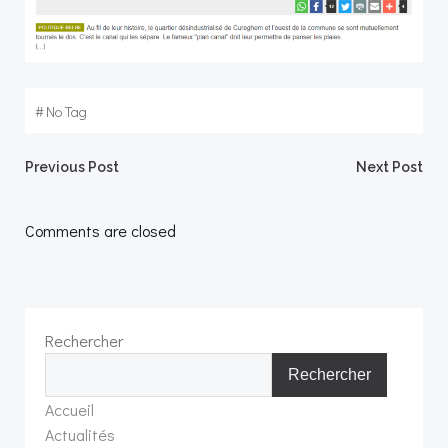
#
No Tag
Post
Post
Previous Post
Next Post
navigation
navigation
Comments are closed
Rechercher
Rechercher
Accueil
Actualités