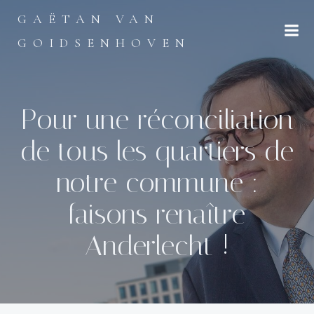
Aller
GAËTAN VAN
au
contenu
GOIDSENHOVEN
Pour une réconciliation
de tous les quartiers de
notre commune :
faisons renaître
Anderlecht !