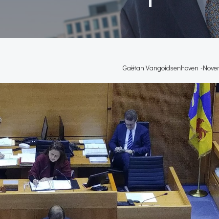
Gaëtan Vangoidsenhoven
-
Novem