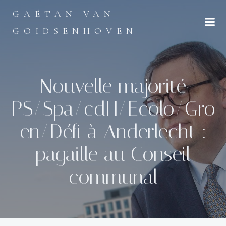
Aller
GAËTAN VAN
au
contenu
GOIDSENHOVEN
Nouvelle majorité
PS/Spa/cdH/Ecolo/Gro
en/Défi à Anderlecht :
pagaille au Conseil
communal