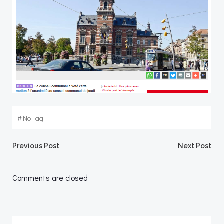
#
No Tag
Post
Post
Previous Post
Next Post
navigation
navigation
Comments are closed