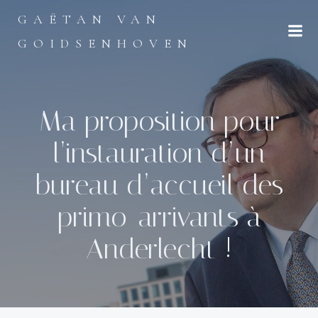
Aller
GAËTAN VAN
au
contenu
GOIDSENHOVEN
Ma proposition pour
l’instauration d’un
bureau d’accueil des
primo-arrivants à
Anderlecht !