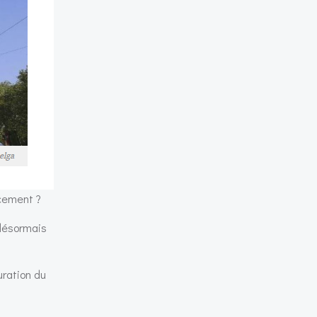
ncement ?
 désormais
uration du