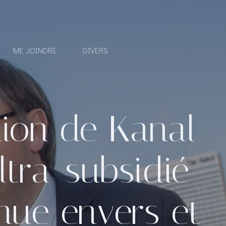
ME JOINDRE
DIVERS
tion de Kanal
ltra-subsidié
nue envers et