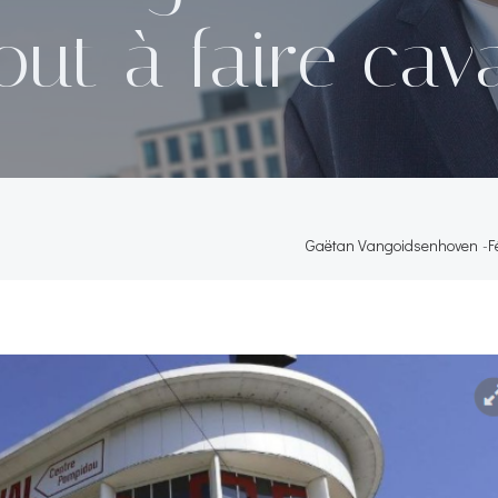
out à faire cava
Gaëtan Vangoidsenhoven
-
F