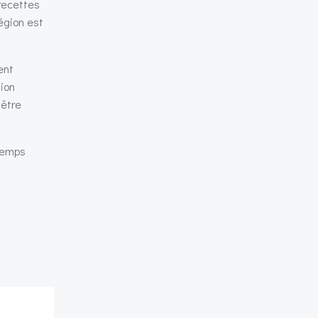
 recettes
égion est
ent
gion
 être
 temps