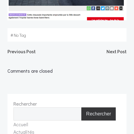
#
No Tag
Post
Post
Previous Post
Next Post
navigation
navigation
Comments are closed
Rechercher
Rechercher
Accueil
Actualités