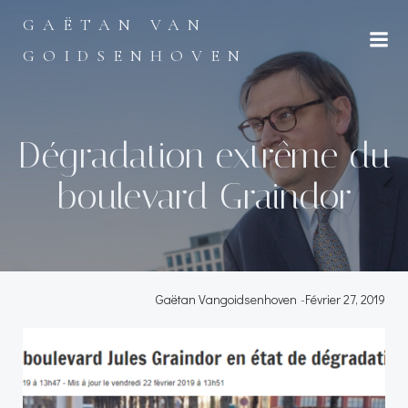
Aller
GAËTAN VAN
au
contenu
GOIDSENHOVEN
Dégradation extrême du
boulevard Graindor
Gaëtan Vangoidsenhoven
-
Février 27, 2019