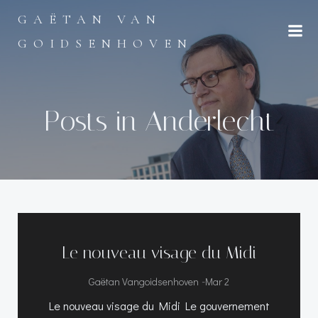
Aller
GAËTAN VAN
au
contenu
GOIDSENHOVEN
Posts in Anderlecht
Le nouveau visage du Midi
-
Gaëtan Vangoidsenhoven
Mar 2
Le nouveau visage du Midi Le gouvernement