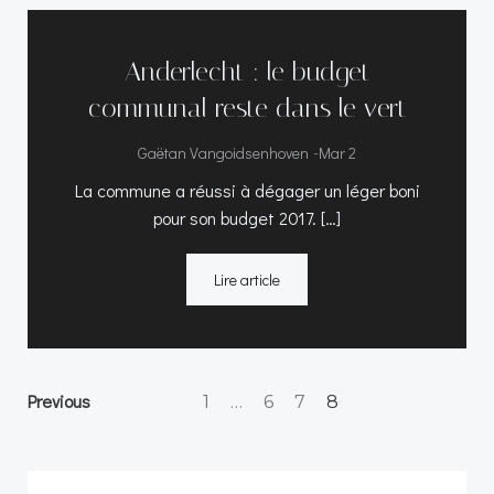
Anderlecht : le budget
communal reste dans le vert
-
Gaëtan Vangoidsenhoven
Mar 2
La commune a réussi à dégager un léger boni
pour son budget 2017. […]
Lire article
Posts
Posts
Page
Page
Page
Previous
Page
1
…
6
7
8
navigation
navigation