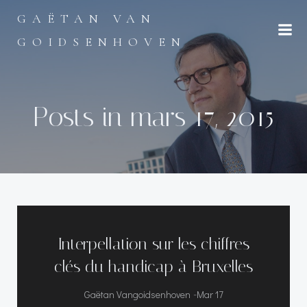
Aller
GAËTAN VAN
au
contenu
GOIDSENHOVEN
Posts in mars 17, 2015
Interpellation sur les chiffres
clés du handicap à Bruxelles
-
Gaëtan Vangoidsenhoven
Mar 17