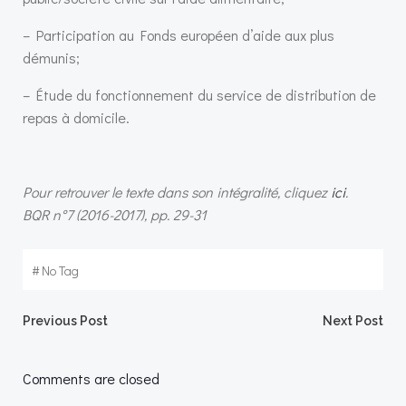
– Participation au Fonds européen d’aide aux plus
démunis;
– Étude du fonctionnement du service de distribution de
repas à domicile.
Pour retrouver le texte dans son intégralité, cliquez
ici
.
BQR n°7 (2016-2017), pp. 29-31
#
No Tag
Post
Post
Previous Post
Next Post
navigation
navigation
Comments are closed