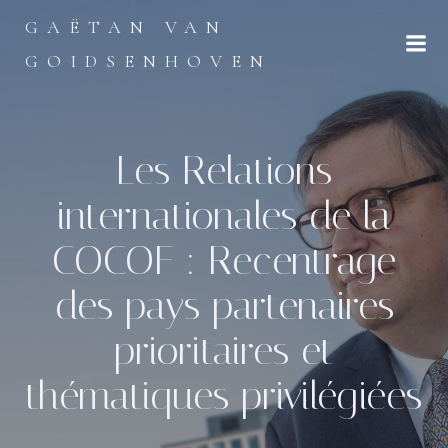
Aller
GAËTAN VAN
au
contenu
GOIDSENHOVEN
Les Relations
internationales de la
COCOF : Recentrage
des pays partenaires
prioritaires et
thématiques privilégiées