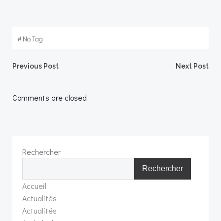
#
No Tag
Post
Post
Previous Post
Next Post
navigation
navigation
Comments are closed
Rechercher
Rechercher
Accueil
Actualités
Actualités