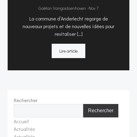
-
Gaëtan Vangoidsenhoven
Nov 7
La commune d’Anderlecht regorge de
nouveaux projets et de nouvelles idées pour
revitaliser […]
Lire article
Rechercher
Rechercher
Accueil
Actualités
Actualités