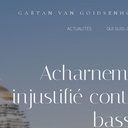
Aller
au
GAËTAN VAN GOIDSENH
contenu
ACTUALITÉS
QUI SUIS-J
Acharneme
injustifié con
bas