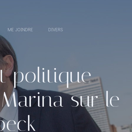
ME JOINDRE
DIVERS
 politique
e Marina sur le
oeck