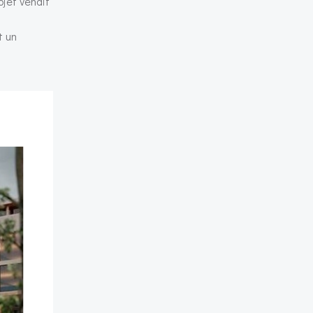
ojet venait
t un