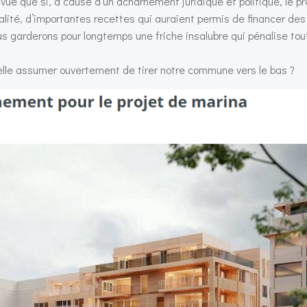
 vue que si, à cause d’un acharnement juridique et politique, le pr
alité, d’importantes recettes qui auraient permis de financer des
s garderons pour longtemps une friche insalubre qui pénalise tou
-elle assumer ouvertement de tirer notre commune vers le bas ?