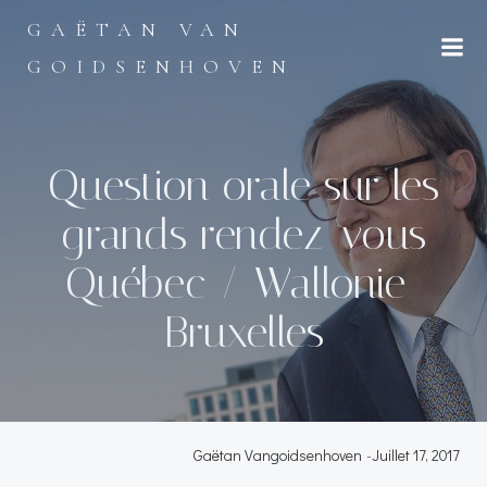
Aller
GAËTAN VAN
au
contenu
GOIDSENHOVEN
Question orale sur les
grands rendez-vous
Québec / Wallonie-
Bruxelles
Gaëtan Vangoidsenhoven
-
Juillet 17, 2017