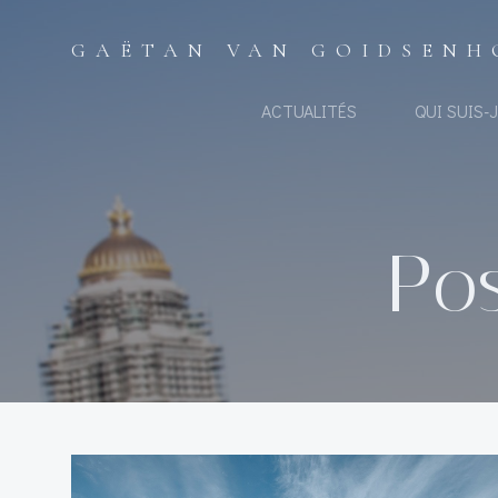
Aller
au
GAËTAN VAN GOIDSENH
contenu
ACTUALITÉS
QUI SUIS-J
Pos