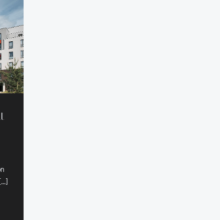
it
on
[…]